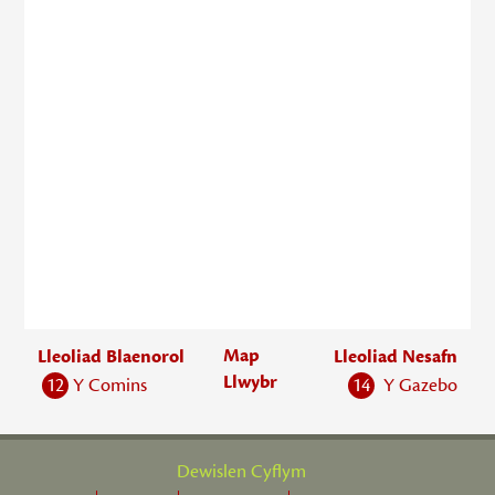
Map
Lleoliad Blaenorol
Lleoliad Nesafn
Llwybr
12
Y Comins
14
Y Gazebo
Dewislen Cyflym