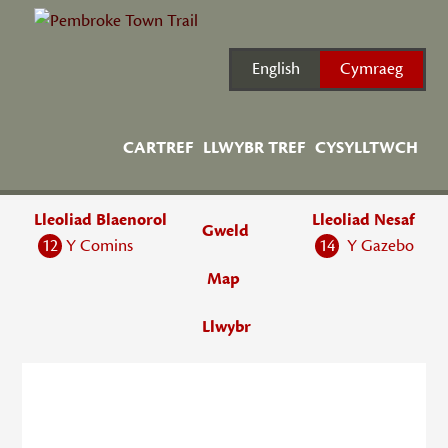
Skip
to
content
English
Cymraeg
CARTREF
LLWYBR TREF
CYSYLLTWCH
Lleoliad Blaenorol
Lleoliad Nesaf
Gweld
12
Y Comins
14
Y Gazebo
Map
Llwybr