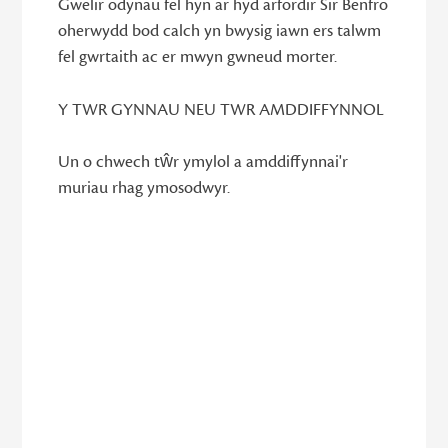
Gwelir odynau fel hyn ar hyd arfordir Sir Benfro
oherwydd bod calch yn bwysig iawn ers talwm
fel gwrtaith ac er mwyn gwneud morter.
Y TWR GYNNAU NEU TWR AMDDIFFYNNOL
Un o chwech tŵr ymylol a amddiffynnai'r
muriau rhag ymosodwyr.