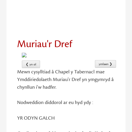
13
Muriau'r Dref
ymlaen ❯
❮ yn ol
Mewn cysylltiad â Chapel y Tabernacl mae
Ymddiriedolaeth Muriau'r Dref yn ymgymryd â
chynllun i'w hadfer.
Nodweddion diddorol ar eu hyd ydy :
YR ODYN GALCH