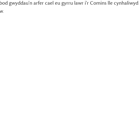
 bod gwyddau'n arfer cael eu gyrru lawr i'r Comins lle cynhaliwyd
w.