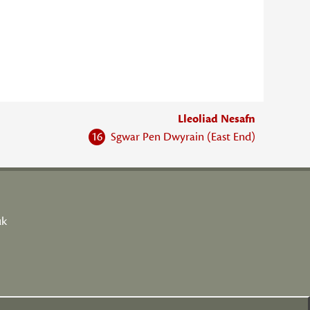
Lleoliad Nesafn
16
Sgwar Pen Dwyrain (East End)
uk