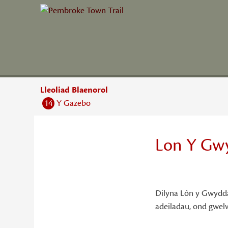
Skip
to
content
Lleoliad Blaenorol
14
Y Gazebo
Lon Y Gw
15
Dilyna Lôn y Gwyddau
adeiladau, ond gwelw