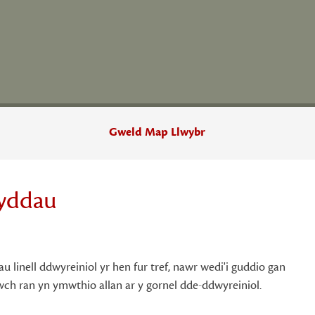
Gweld Map Llwybr
yddau
 linell ddwyreiniol yr hen fur tref, nawr wedi'i guddio gan
ch ran yn ymwthio allan ar y gornel dde-ddwyreiniol.