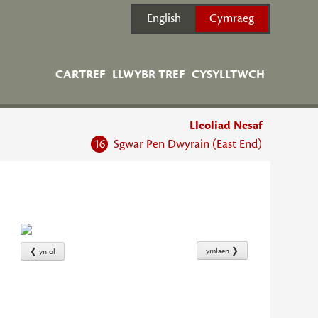
English
Cymraeg
CARTREF
LLWYBR TREF
CYSYLLTWCH
Lleoliad Nesaf
16
Sgwar Pen Dwyrain (East End)
ymlaen ❯
❮ yn ol