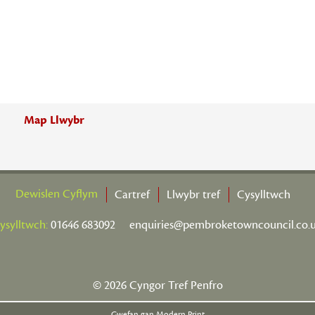
Map Llwybr
Dewislen Cyflym
Cartref
Llwybr tref
Cysylltwch
ysylltwch:
01646 683092
enquiries@pembroketowncouncil.co.
© 2026 Cyngor Tref Penfro
Gwefan gan Modern Print