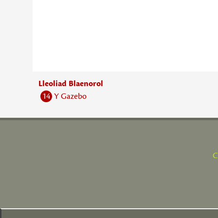
Lleoliad Blaenorol
14
Y Gazebo
C