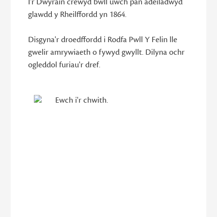
I'r Dwyrain crewyd bwll uwch pan adeiladwyd
glawdd y Rheilffordd yn 1864.
Disgyna'r droedffordd i Rodfa Pwll Y Felin lle
gwelir amrywiaeth o fywyd gwyllt. Dilyna ochr
ogleddol furiau'r dref.
Ewch i'r chwith.