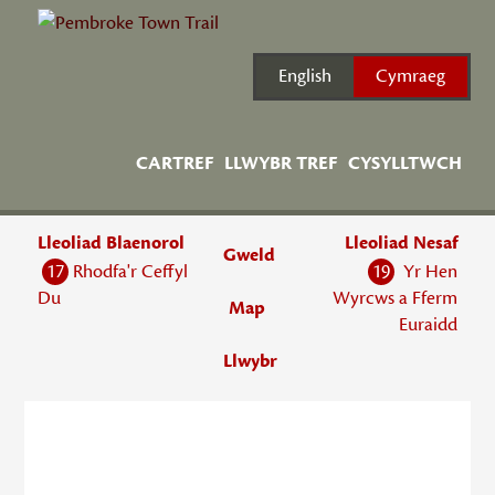
Skip
to
content
English
Cymraeg
CARTREF
LLWYBR TREF
CYSYLLTWCH
Lleoliad Blaenorol
Lleoliad Nesaf
Gweld
17
Rhodfa'r Ceffyl
19
Yr Hen
Du
Wyrcws a Fferm
Map
Euraidd
Llwybr