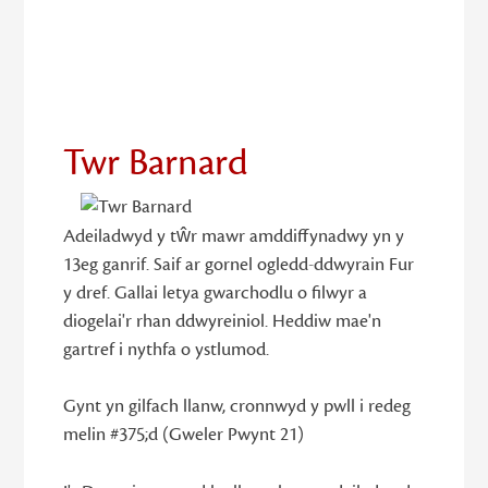
18
Twr Barnard
Adeiladwyd y tŵr mawr amddiffynadwy yn y
13eg ganrif. Saif ar gornel ogledd-ddwyrain Fur
y dref. Gallai letya gwarchodlu o filwyr a
diogelai'r rhan ddwyreiniol. Heddiw mae'n
gartref i nythfa o ystlumod.
Gynt yn gilfach llanw, cronnwyd y pwll i redeg
melin #375;d (Gweler Pwynt 21)