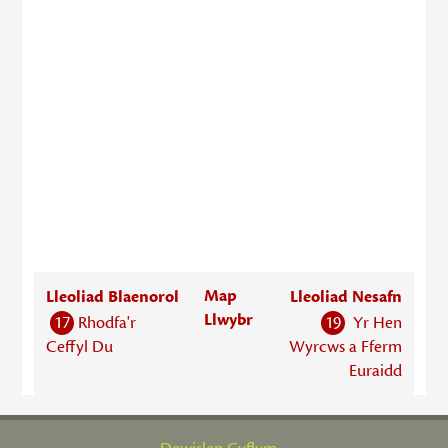
Map
Lleoliad Blaenorol
Lleoliad Nesafn
Llwybr
17
Rhodfa'r
19
Yr Hen
Ceffyl Du
Wyrcws a Fferm
Euraidd