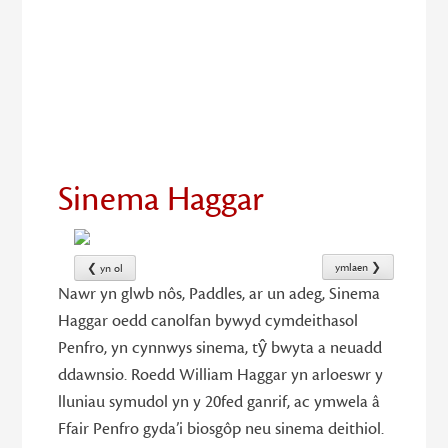
3
Sinema Haggar
ymlaen ❯
❮ yn ol
Nawr yn glwb nôs, Paddles, ar un adeg, Sinema
Haggar oedd canolfan bywyd cymdeithasol
Penfro, yn cynnwys sinema, tŷ bwyta a neuadd
ddawnsio. Roedd William Haggar yn arloeswr y
lluniau symudol yn y 20fed ganrif, ac ymwela â
Ffair Penfro gyda’i biosgôp neu sinema deithiol.