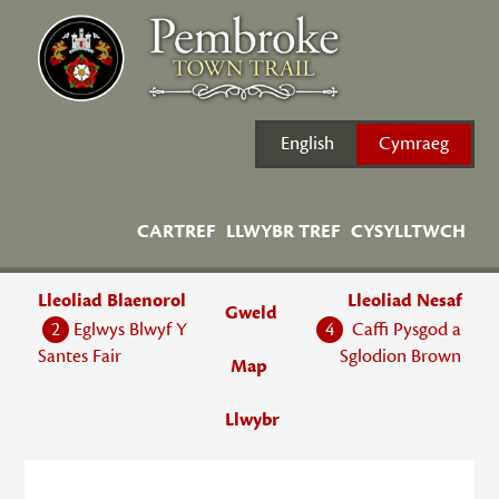
Skip
to
content
English
Cymraeg
CARTREF
LLWYBR TREF
CYSYLLTWCH
Lleoliad Blaenorol
Lleoliad Nesaf
Gweld
2
Eglwys Blwyf Y
4
Caffi Pysgod a
Santes Fair
Sglodion Brown
Map
Llwybr