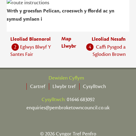
Wrth y groesfan Pelican, croeswch y ffordd ac yn
symud ymlaen i
Map
Lleoliad Blaenorol
Lleoliad Nesafn
Llwybr
2
Eglwys Blwyf Y
4
Caffi Pysgod a
Santes Fair
Sglodion Brown
Dewislen Cyflym
Cartref
Llwybr tref
Cysylltwch
Cysylltwch:
01646 683092
enquiries@pembroketowncouncil.co.uk
© 2026 Cyngor Tref Penfro