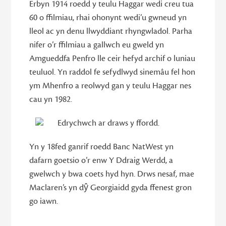
Erbyn 1914 roedd y teulu Haggar wedi creu tua
60 o ffilmiau, rhai ohonynt wedi’u gwneud yn
lleol ac yn denu llwyddiant rhyngwladol. Parha
nifer o’r ffilmiau a gallwch eu gweld yn
Amgueddfa Penfro lle ceir hefyd archif o luniau
teuluol. Yn raddol fe sefydlwyd sinemâu fel hon
ym Mhenfro a reolwyd gan y teulu Haggar nes
cau yn 1982.
Edrychwch ar draws y ffordd.
Yn y 18fed ganrif roedd Banc NatWest yn
dafarn goetsio o’r enw Y Ddraig Werdd, a
gwelwch y bwa coets hyd hyn. Drws nesaf, mae
Maclaren’s yn dŷ Georgiaidd gyda ffenest gron
go iawn.