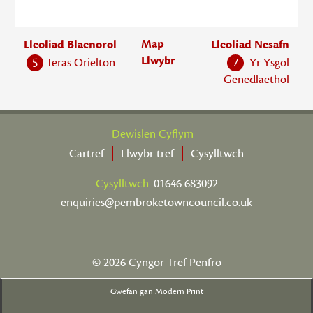
Map
Lleoliad Blaenorol
Lleoliad Nesafn
Llwybr
5
Teras Orielton
7
Yr Ysgol
Genedlaethol
Dewislen Cyflym
Cartref
Llwybr tref
Cysylltwch
Cysylltwch:
01646 683092
enquiries@pembroketowncouncil.co.uk
© 2026 Cyngor Tref Penfro
Gwefan gan Modern Print
,