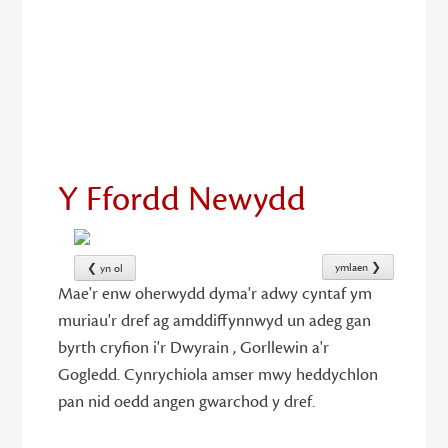
6
Y Ffordd Newydd
ymlaen ❯
❮ yn ol
Mae'r enw oherwydd dyma'r adwy cyntaf ym
muriau'r dref ag amddiffynnwyd un adeg gan
byrth cryfion i'r Dwyrain , Gorllewin a'r
Gogledd. Cynrychiola amser mwy heddychlon
pan nid oedd angen gwarchod y dref.