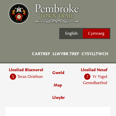
Skip
to
content
English
Cymraeg
CARTREF
LLWYBR TREF
CYSYLLTWCH
Lleoliad Blaenorol
Lleoliad Nesaf
Gweld
5
Teras Orielton
7
Yr Ysgol
Genedlaethol
Map
Llwybr